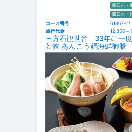
四日市・
四日市・
コース番号
61867-**
旅行代金
12,800～1
三方石観世音 33年に一
若狭 あんこう鍋海鮮御膳