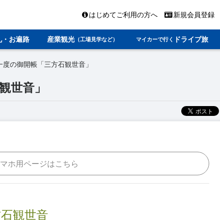
はじめてご利用の方へ
新規会員登録
礼・お遍路
産業観光
ドライブ旅
（工場見学など）
マイカーで行く
一度の御開帳「三方石観世音」
石観世音」
マホ用ページはこちら
方石観世音