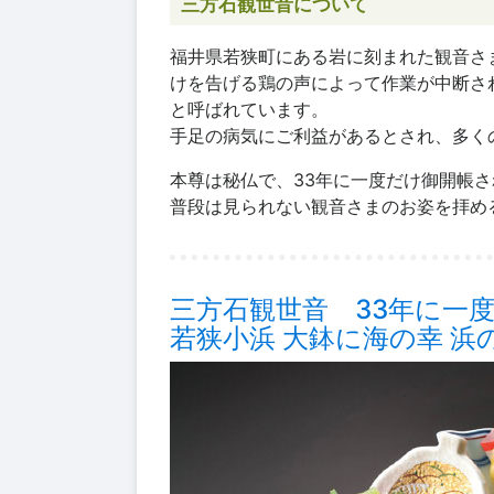
三方石観世音について
福井県若狭町にある岩に刻まれた観音さ
けを告げる鶏の声によって作業が中断さ
と呼ばれています。
手足の病気にご利益があるとされ、多く
本尊は秘仏で、33年に一度だけ御開帳
普段は見られない観音さまのお姿を拝め
三方石観世音 33年に一
若狭小浜 大鉢に海の幸 浜