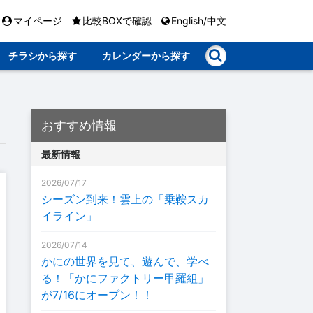
マイページ
比較BOXで確認
English/中文
チラシから探す
カレンダーから探す
おすすめ情報
最新情報
2026/07/17
シーズン到来！雲上の「乗鞍スカ
イライン」
2026/07/14
かにの世界を見て、遊んで、学べ
る！「かにファクトリー甲羅組」
が7/16にオープン！！