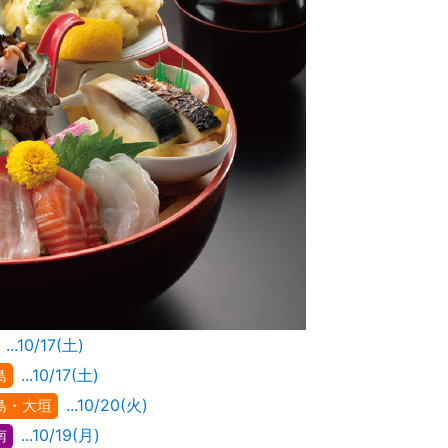
...10/17(土)
...10/17(土)
島
...10/20(火)
島・大垣
...10/19(月)
南