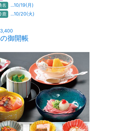
...10/19(月)
桑名
...10/20(火)
鈴鹿
3,400
度の御開帳