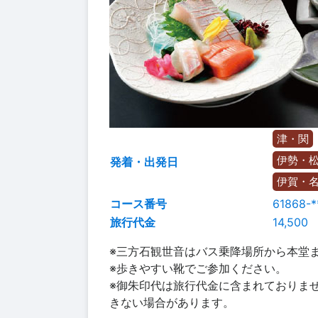
津・関
伊勢・
発着・出発日
伊賀・
コース番号
61868-*
旅行代金
14,500
※三方石観世音はバス乗降場所から本堂
※歩きやすい靴でご参加ください。
※御朱印代は旅行代金に含まれておりま
きない場合があります。