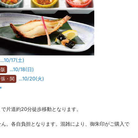
...10/17(土)
...10/18(日)
松阪
...10/20(火)
名張・関
*
まで片道約20分徒歩移動となります。
せん。各自負担となります。混雑により、御朱印がご購入で