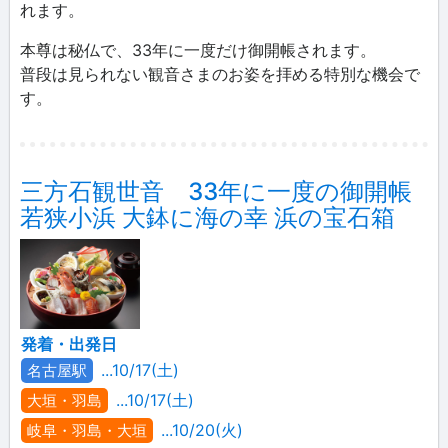
れます。
本尊は秘仏で、33年に一度だけ御開帳されます。
普段は見られない観音さまのお姿を拝める特別な機会で
す。
三方石観世音 33年に一度の御開帳
若狭小浜 大鉢に海の幸 浜の宝石箱
発着・出発日
...10/17(土)
名古屋駅
...10/17(土)
大垣・羽島
...10/20(火)
岐阜・羽島・大垣