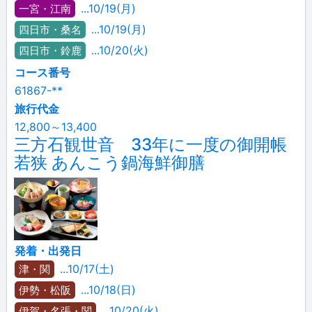
...10/19(月)
一宮・江南
...10/19(月)
四日市・桑名
...10/20(火)
四日市・鈴鹿
コース番号
61867-**
旅行代金
12,800～13,400
三方石観世音 33年に一度の御開帳
若狭 あんこう鍋海鮮御膳
発着・出発日
...10/17(土)
津・関
...10/18(日)
伊勢・松阪
...10/20(火)
伊賀・名張・関