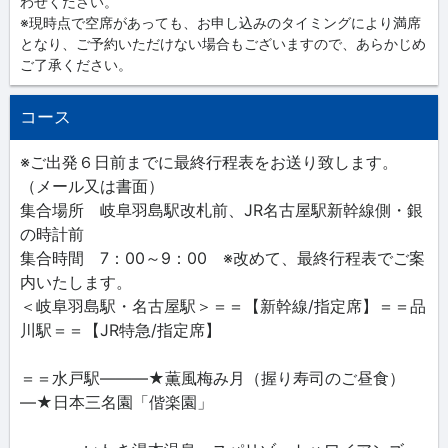
わせください。
※現時点で空席があっても、お申し込みのタイミングにより満席
となり、ご予約いただけない場合もございますので、あらかじめ
ご了承ください。
コース
※ご出発６日前までに最終行程表をお送り致します。
（メール又は書面）
集合場所 岐阜羽島駅改札前、JR名古屋駅新幹線側・銀
の時計前
集合時間 7：00～9：00 ※改めて、最終行程表でご案
内いたします。
＜岐阜羽島駅・名古屋駅＞＝＝【新幹線/指定席】＝＝品
川駅＝＝【JR特急/指定席】
＝＝水戸駅―――★薫風梅み月（握り寿司のご昼食）
―★日本三名園「偕楽園」