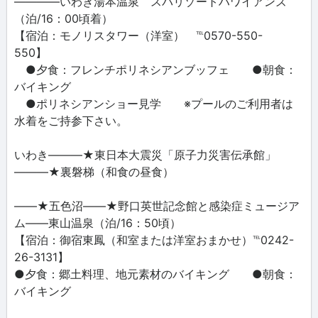
――――いわき湯本温泉 スパリゾートハワイアンズ
（泊/16：00頃着）
【宿泊：モノリスタワー（洋室） ℡0570-550-
550】
●夕食：フレンチポリネシアンブッフェ ●朝食：
バイキング
●ポリネシアンショー見学 ※プールのご利用者は
水着をご持参下さい。
いわき―――★東日本大震災「原子力災害伝承館」
―――★裏磐梯（和食の昼食）
――★五色沼――★野口英世記念館と感染症ミュージア
ム――東山温泉（泊/16：50頃）
【宿泊：御宿東鳳（和室または洋室おまかせ）℡0242-
26-3131】
●夕食：郷土料理、地元素材のバイキング ●朝食：
バイキング