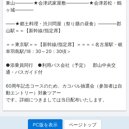
東山――――★会津武家屋敷―――――★会津若松・鶴
ヶ城――――
――★郷土料理・渋川問屋（祭り膳の昼食）――――郡
山駅＝＝【新幹線/指定席】
＝＝東京駅＝＝【新幹線/指定席】＝＝＝＜名古屋駅・岐
阜羽島駅/18：30～20：30頃＞
●添乗員同行 ●利用バス会社（予定） 郡山中央交
通・バスガイド付
60周年記念コースのため、カコパル抽選会（参加者は自
動エントリー）対象ツアー
です。詳細につきましては当日配布いたします。
PC版を表示
ページトップ