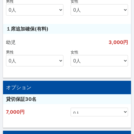
男性
女性
１席追加確保(有料)
幼児
3,000円
男性
女性
オプション
貸切保証30名
7,000円