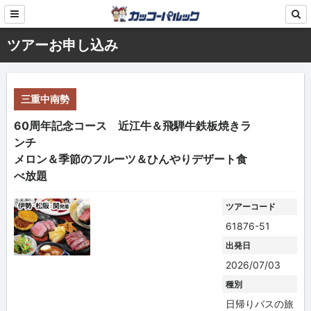
ツアーお申し込み
三重中南勢
60周年記念コース 近江牛＆飛騨牛鉄板焼きラ
ンチ
メロン＆季節のフルーツ＆ひんやりデザート食
べ放題
ツアーコード
61876-51
出発日
2026/07/03
種別
日帰りバスの旅