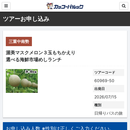
ツアーお申し込み
三重中南勢
渥美マスクメロン３玉もちかえり
選べる海鮮市場めしランチ
ツアーコード
60969-50
出発日
2026/07/15
種別
日帰りバスの旅
お申し込み人数 ※性別は正しくご入力ください。