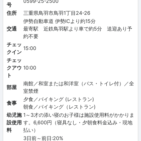
0599-25-2500
号
住所
三重県鳥羽市鳥羽1丁目24-26
伊勢自動車道 伊勢ICより約15分
交通
最寄駅 近鉄鳥羽駅より車で約5分 送迎あり予
約不要
チェッ
15:00
クイン
チェッ
クアウ
10:00
ト
南館／和室または和洋室（バス・トイレ付）／全
部屋
室禁煙
夕食／バイキング (レストラン)
食事
朝食／バイキング（レストラン)
幼児施
1～3才の添い寝のお子様は施設使用料がかかりま
設使用
す。6,600円（寝具なし・夕朝食料金込み・現地
料
払い）
3日前～前日:20%