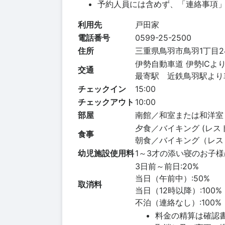
予約人員には含めず、「連絡事項
利用先
戸田家
電話番号
0599-25-2500
住所
三重県鳥羽市鳥羽1丁目24
伊勢自動車道 伊勢ICより
交通
最寄駅 近鉄鳥羽駅より
チェックイン
15:00
チェックアウト
10:00
部屋
南館／和室または和洋室
夕食／バイキング (レス
食事
朝食／バイキング（レス
幼児施設使用料
1～3才の添い寝のお子
3日前～前日:20%
当日（午前中）:50%
取消料
当日（12時以降）:100%
不泊（連絡なし）:100%
料金の精算は確認