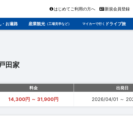
はじめてご利用の方へ
新規会員登録
礼・お遍路
産業観光
ドライブ旅
（工場見学など）
マイカーで行く
戸田家
料金
出発日
14,300円 ～ 31,900円
2026/04/01 ～ 20