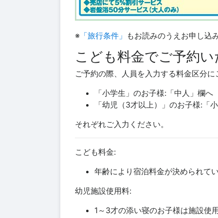
※
「旅行条件」
もお読みのうえお申し込
こども料金でご予約い
ご予約の際、人員を入力する料金区分に
「小学生」のお子様:「中人」欄へ
「幼児（3才以上）」のお子様:「
それぞれご入力ください。
こども料金:
年齢により宿泊料金が決められて
幼児施設使用料:
1～3才の添い寝のお子様は施設使