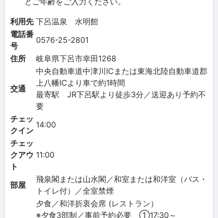
とご年齢をご入力ください。
利用先
下呂温泉 水明館
電話番
0576-25-2801
号
住所
岐阜県下呂市幸田1268
中央自動車道中津川ICまたは東海北陸自動車道郡
上八幡ICより車で約1時間
交通
最寄駅 JR下呂駅より徒歩3分／送迎あり予約不
要
チェッ
14:00
クイン
チェッ
クアウ
11:00
ト
飛泉閣または山水閣／和室または和洋室（バス・
部屋
トイレ付）／全室禁煙
夕食／和洋折衷会席 (レストラン）
※夕食3部制／事前予約必要 ①17:30～