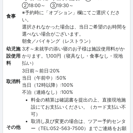
②18:00～ ③19:30～
※予約時に「オプション」欄にてご選択くださ
食事
い。
選択されなかった場合は、当日ご希望のお時間を
選べない場合がございます。
朝食／バイキング（レストラン）
幼児施
3才～未就学の添い寝のお子様は施設使用料がか
設使用
かります。1,100円（寝具なし・食事なし・現地
料
払い）
3日前～前日:20%
当日（午前中）:50%
取消料
当日（12時以降）:100%
不泊（連絡なし）:100%
料金の精算は確認書を提出の上、直接現地施
設にてお支払いください。（カード支払い不
可）
取消し及び変更の場合は、ツアー予約センタ
その他
ー（TEL:052-563-7500）までご連絡をお願