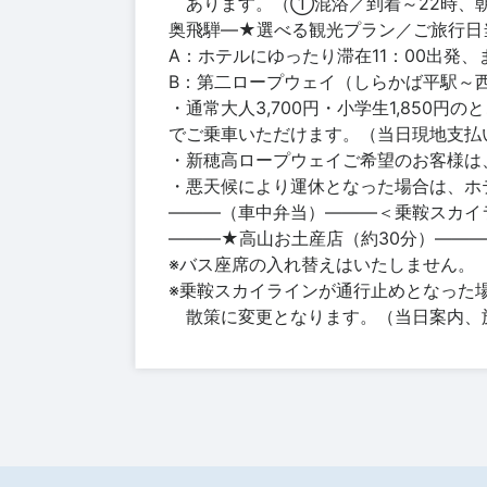
あります。（①混浴／到着～22時、朝
奥飛騨―★選べる観光プラン／ご旅行日
A：ホテルにゆったり滞在11：00出発
B：第二ロープウェイ（しらかば平駅～
・通常大人3,700円・小学生1,850円の
でご乗車いただけます。（当日現地支払い
・新穂高ロープウェイご希望のお客様は
・悪天候により運休となった場合は、ホテ
―――（車中弁当）―――＜乗鞍スカイ
―――★高山お土産店（約30分）――
※バス座席の入れ替えはいたしません。
※乗鞍スカイラインが通行止めとなった
散策に変更となります。（当日案内、