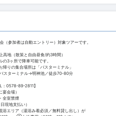
選会（参加者は自動エントリー）対象ツアーです。
。
上高地（散策と自由昼食/約3時間）
ルの3ヶ所で降車可能です。
お帰りの集合場所は「バスターミナル」
バスターミナル→明神池／徒歩70-80分
578-89-2811】
に宴会場）
・全室禁煙
／当日現地支払い）
混浴エリア（湯浴み着必須／無料貸し出し）が