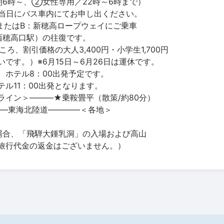
6時～、②女性専用／22時～6時まで）
当日にバス車内にてお申し出ください。
、またはB：新穂高ロープウェイにご乗車
西穂高口駅）の往復です。
ところ、割引価格の大人3,400円・小学生1,700円
です。）※6月15日～6月26日は運休です。
、ホテル8：00出発予定です。
ル11：00出発となります。
ライン＞―――★乗鞍畳平（散策/約80分）
――東海北陸道――――＜各地＞
場合、「飛騨大鍾乳洞」の入場および高山
旅行代金の返金はございません。）