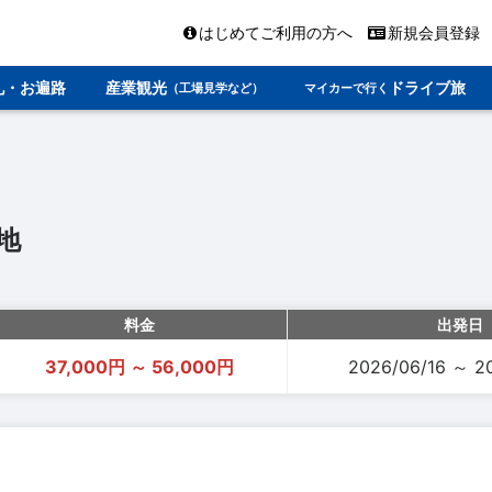
はじめてご利用の方へ
新規会員登録
礼・お遍路
産業観光
ドライブ旅
（工場見学など）
マイカーで行く
地
料金
出発日
37,000円 ～ 56,000円
2026/06/16 ～ 2