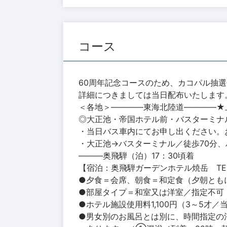
コース
60周年記念コースのため、カコパル抽
詳細につきましては当日配布いたします
＜各地＞――――東海北陸道――――★
◎大正池・帝国ホテル前・バスターミナ
・当日バス車内にてお申し出ください。
・大正池→バスターミナル／徒歩70分、
―――奥飛騨（泊）17：30頃着
【宿泊：奥飛騨ガーデンホテル焼岳 TEL：0
●夕食＝会席、朝食＝和定食（夕朝とも
●部屋タイプ＝和室又は洋室／指定不可
●ホテル施設使用料1,100円（3～5才
●男女別のお風呂とは別に、時間指定の