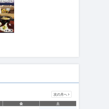
次の月へ
金
土