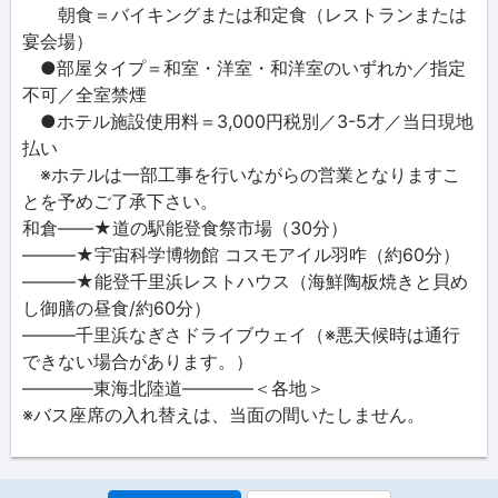
朝食＝バイキングまたは和定食（レストランまたは
宴会場）
●部屋タイプ＝和室・洋室・和洋室のいずれか／指定
不可／全室禁煙
●ホテル施設使用料＝3,000円税別／3-5才／当日現地
払い
※ホテルは一部工事を行いながらの営業となりますこ
とを予めご了承下さい。
和倉――★道の駅能登食祭市場（30分）
―――★宇宙科学博物館 コスモアイル羽咋（約60分）
―――★能登千里浜レストハウス（海鮮陶板焼きと貝め
し御膳の昼食/約60分）
―――千里浜なぎさドライブウェイ（※悪天候時は通行
できない場合があります。）
――――東海北陸道――――＜各地＞
※バス座席の入れ替えは、当面の間いたしません。