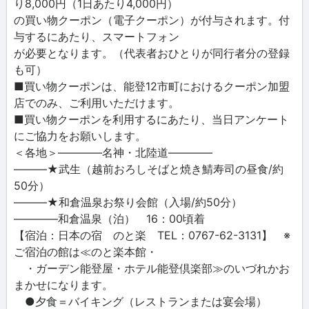
り8,000円（1日あたり4,000円）
の買い物クーポン（電子クーポン）が付与されます。付
与するにあたり、スマートフォン
が必要となります。（代表者おひとりが同行者分の登録
も可）
■買い物クーポンは、能登12市町におけるクーポン加盟
店でのみ、ご利用いただけます。
■買い物クーポンを利用するにあたり、当日アンケート
にご協力をお願いします。
＜各地＞――――名神・北陸道――――
―――★武生（越前おろしそばと焼き鯖寿司の昼食/約
50分）
―――★和倉温泉お祭り会館（入場/約50分）
――――和倉温泉（泊） 16：00頃着
【宿泊：日本の宿 のと楽 TEL：0767-62-3131】 ※
ご宿泊の館は≪のと楽本館・
・ガーデン能登屋・ホテル能登倶楽部≫のいづれかお
まかせになります。
●夕食＝バイキング（レストランまたは宴会場）