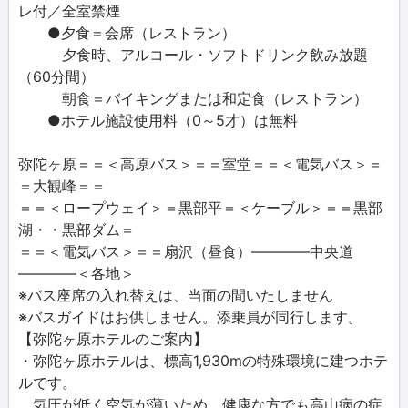
レ付／全室禁煙
●夕食＝会席（レストラン）
夕食時、アルコール・ソフトドリンク飲み放題
（60分間）
朝食＝バイキングまたは和定食（レストラン）
●ホテル施設使用料（0～5才）は無料
弥陀ヶ原＝＝＜高原バス＞＝＝室堂＝＝＜電気バス＞＝
＝大観峰＝＝
＝＝＜ロープウェイ＞＝黒部平＝＜ケーブル＞＝＝黒部
湖・・黒部ダム＝
＝＝＜電気バス＞＝＝扇沢（昼食）――――中央道
――――＜各地＞
※バス座席の入れ替えは、当面の間いたしません
※バスガイドはお供しません。添乗員が同行します。
【弥陀ヶ原ホテルのご案内】
・弥陀ヶ原ホテルは、標高1,930mの特殊環境に建つホテ
ルです。
気圧が低く空気が薄いため、健康な方でも高山病の症