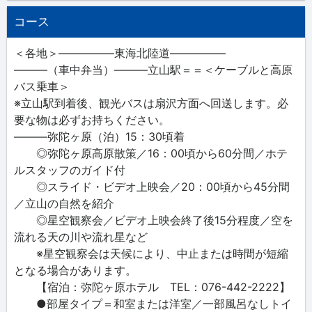
コース
＜各地＞―――――東海北陸道―――――
―――（車中弁当）―――立山駅＝＝＜ケーブルと高原
バス乗車＞
※立山駅到着後、観光バスは扇沢方面へ回送します。必
要な物は必ずお持ちください。
―――弥陀ヶ原（泊）15：30頃着
◎弥陀ヶ原高原散策／16：00頃から60分間／ホテ
ルスタッフのガイド付
◎スライド・ビデオ上映会／20：00頃から45分間
／立山の自然を紹介
◎星空観察会／ビデオ上映会終了後15分程度／空を
流れる天の川や流れ星など
※星空観察会は天候により、中止または時間が短縮
となる場合があります。
【宿泊：弥陀ヶ原ホテル TEL：076-442-2222】
●部屋タイプ＝和室または洋室／一部風呂なしトイ