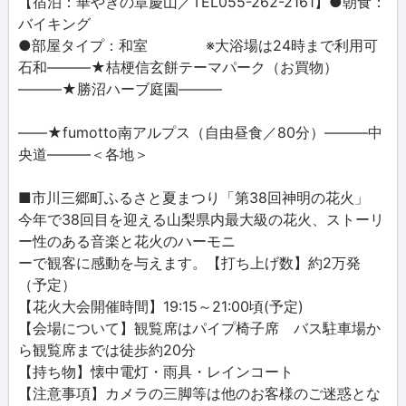
【宿泊：華やぎの章慶山／TEL055-262-2161】●朝食：
バイキング
●部屋タイプ：和室 ※大浴場は24時まで利用可
石和―――★桔梗信玄餅テーマパーク（お買物）
―――★勝沼ハーブ庭園―――
――★fumotto南アルプス（自由昼食／80分）―――中
央道―――＜各地＞
■市川三郷町ふるさと夏まつり「第38回神明の花火」
今年で38回目を迎える山梨県内最大級の花火、ストーリ
ー性のある音楽と花火のハーモニ
ーで観客に感動を与えます。【打ち上げ数】約2万発
（予定）
【花火大会開催時間】19:15～21:00頃(予定)
【会場について】観覧席はパイプ椅子席 バス駐車場か
ら観覧席までは徒歩約20分
【持ち物】懐中電灯・雨具・レインコート
【注意事項】カメラの三脚等は他のお客様のご迷惑とな