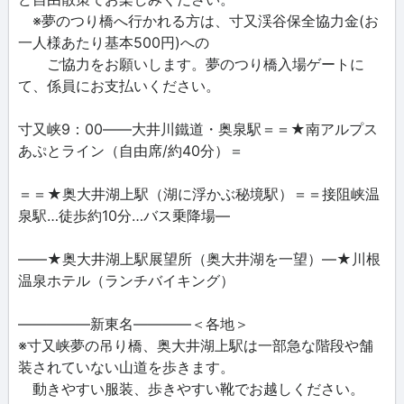
※夢のつり橋へ行かれる方は、寸又渓谷保全協力金(お
一人様あたり基本500円)への
ご協力をお願いします。夢のつり橋入場ゲートに
て、係員にお支払いください。
寸又峡9：00――大井川鐵道・奥泉駅＝＝★南アルプス
あぷとライン（自由席/約40分）＝
＝＝★奥大井湖上駅（湖に浮かぶ秘境駅）＝＝接阻峡温
泉駅…徒歩約10分…バス乗降場―
――★奥大井湖上駅展望所（奥大井湖を一望）―★川根
温泉ホテル（ランチバイキング）
―――――新東名――――＜各地＞
※寸又峡夢の吊り橋、奥大井湖上駅は一部急な階段や舗
装されていない山道を歩きます。
動きやすい服装、歩きやすい靴でお越しください。