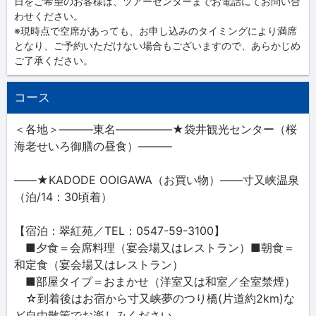
日をご希望のお客様は、ツアーセンターまでお電話にてお問い合
わせください。
※現時点で空席があっても、お申し込みのタイミングにより満席
となり、ご予約いただけない場合もございますので、あらかじめ
ご了承ください。
コース
＜各地＞―――東名―――――★袋井観光センター（桜
海老せいろ御膳の昼食）―――
――★KADODE OOIGAWA（お買い物）――寸又峡温泉
（泊/14：30頃着）
【宿泊：翠紅苑／TEL：0547-59-3100】
■夕食＝会席料理（宴会場又はレストラン）■朝食＝
和定食（宴会場又はレストラン）
■部屋タイプ＝おまかせ（洋室又は和室／全室禁煙）
☆到着後はお宿から寸又峡夢のつり橋(片道約2km)な
ど自由散策でお楽しみください。