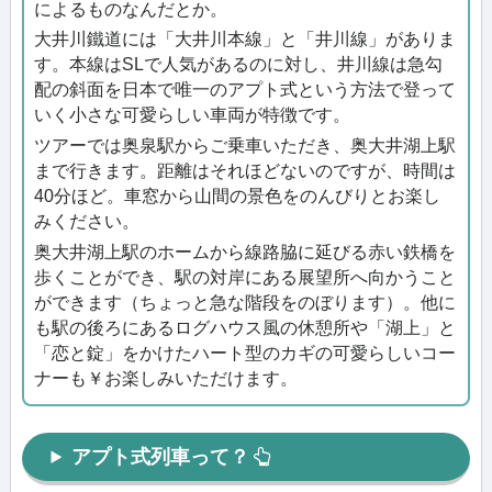
によるものなんだとか。
大井川鐵道には「大井川本線」と「井川線」がありま
す。本線はSLで人気があるのに対し、井川線は急勾
配の斜面を日本で唯一のアプト式という方法で登って
いく小さな可愛らしい車両が特徴です。
ツアーでは奥泉駅からご乗車いただき、奥大井湖上駅
まで行きます。距離はそれほどないのですが、時間は
40分ほど。車窓から山間の景色をのんびりとお楽し
みください。
奥大井湖上駅のホームから線路脇に延びる赤い鉄橋を
歩くことができ、駅の対岸にある展望所へ向かうこと
ができます（ちょっと急な階段をのぼります）。他に
も駅の後ろにあるログハウス風の休憩所や「湖上」と
「恋と錠」をかけたハート型のカギの可愛らしいコー
ナーも￥お楽しみいただけます。
アプト式列車って？