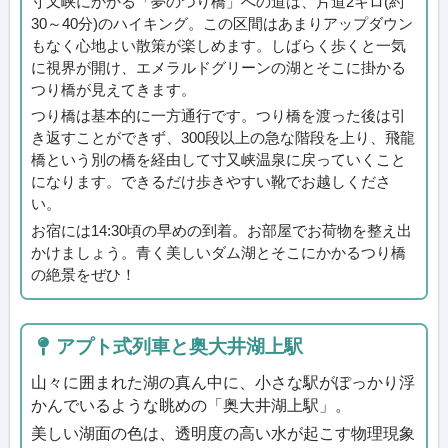
寸又峡にかかる「夢のつり橋」への道は、片道2キロ(約
30～40分)のハイキング。この区間はあまりアップダウン
もなく心地よい散策が楽しめます。しばらく歩くと一気
に視界が開け、エメラルドグリーンの湖とそこに掛かる
つり橋が見えてきます。
つり橋は基本的に一方通行です。つり橋を渡った後は引
き返すことができず、300段以上の急な階段を上り、飛龍
橋という別の橋を経由して寸又峡温泉に戻っていくこと
になります。できるだけ歩きやすい靴でお越しくださ
い。
お宿には14:30頃の早めの到着。お部屋でお荷物を整え出
かけましょう。青く美しいダム湖とそこにかかるつり橋
の絶景をぜひ！
アプト式列車と奥大井湖上駅
山々に囲まれた湖の真ん中に、小さな駅がぽっかり浮
かんでいるような眺めの「奥大井湖上駅」。
美しい湖面の色は、透明度の高い水が起こす物理現象