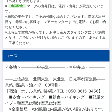
（出発）が決定します。
※
マークの出発日は、催行（出発）が決定していま
出発決定
す。
※満席の場合でも、ご予約可能な場合もございます。満席の出発
日をご希望のお客様は、ツアーセンターまでお電話にてお問い合
わせください。
※現時点で空席があっても、お申し込みのタイミングにより満席
となり、ご予約いただけない場合もございますので、あらかじめ
ご了承ください。
コース
＜各地＞――――中央道――――（車中弁当）――――
――上信越道・北関東道・東北道・日光宇都宮道路――
鬼怒川温泉（泊／17：00頃着）
【宿泊：ホテル鬼怒川御苑／TEL：050-3615-3456】
■夕食＝バイキング ■朝食＝バイキング ■部屋タ
イプ＝和室又は和洋室又は洋室
※全室禁煙 ※お部屋に内風呂がない場合があります。