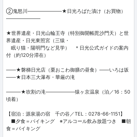
②鬼怒川―――――――★日光ろばた漬け（お買物）
―――――――
★世界遺産・日光山輪王寺（特別御開帳毘沙門天）と世
界遺産・日光東照宮（三猿・
眠り猫・陽明門など見学） ＊日光公式ガイドの案内
付（約120分滞在）
――★磐梯日光店（栗おこわ御膳の昼食）――いろは坂
――★日本三大瀑布・華厳の滝
―――★吹割の滝――――――猿ヶ京温泉（泊／16：50
頃着）
【宿泊：源泉湯の宿 千の谷／TEL：0278-66-1151】
■夕食＝バイキング ※アルコール飲み放題つき ■朝
食＝バイキング