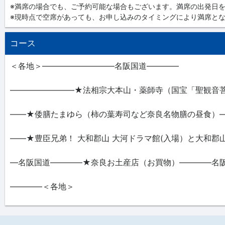
※満席の場合でも、ご予約可能な場合もございます。満席の出発日
※現時点で空席があっても、お申し込みのタイミングにより満席と
コース
＜各地＞―――――――――名阪国道――――
――――――――★法相宗大本山・薬師寺（国宝「聖観音菩
――★倭膳たまゆら（柿の葉寿司など奈良名物膳の昼食）
――★豊臣兄弟！ 大和郡山 大河ドラマ館(入場）と大和郡
―名阪国道――――★奈良お土産店（お買物）――――名
――――＜各地＞