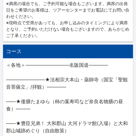
※満席の場合でも、ご予約可能な場合もございます。満席の出発
日をご希望のお客様は、ツアーセンターまでお電話にてお問い合
わせください。
※現時点で空席があっても、お申し込みのタイミングにより満席
となり、ご予約いただけない場合もございますので、あらかじめ
ご了承ください。
コース
＜各地＞―――――――――名阪国道――――
――――――――★法相宗大本山・薬師寺（国宝「聖観
音菩薩立」/拝観）――――
――★倭膳たまゆら（柿の葉寿司など奈良名物膳の昼
食）―――
――★豊臣兄弟！ 大和郡山 大河ドラマ館(入場）と大和
郡山城跡めぐり（自由散策）