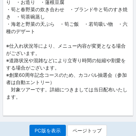
り ・お造り ・蓮根豆腐
・筍と春野菜の炊き合わせ ・ブランド牛と筍のすき焼
き ・筍茶碗蒸し
・海老と野菜の天ぷら ・筍ご飯 ・若筍吸い物 ・六
種のデザート
※仕入れ状況等により、メニュー内容が変更となる場合
がございます。
※道路状況や混雑などにより立寄り時間の短縮や割愛を
する場合がございます。
※創業60周年記念コースのため、カコパル抽選会（参加
者は自動エントリー）
対象ツアーです。詳細につきましては当日配布いたし
ます。
PC版を表示
ページトップ