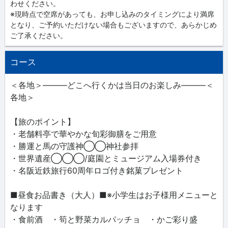
わせください。
※現時点で空席があっても、お申し込みのタイミングにより満席
となり、ご予約いただけない場合もございますので、あらかじめ
ご了承ください。
コース
＜各地＞―――どこへ行くかは当日のお楽しみ―――＜
各地＞
【旅のポイント】
・老舗料亭で華やかな旬彩御膳をご用意
・勝運と馬の守護神◯◯神社参拝
・世界遺産◯◯◯/庭園とミュージアム入場券付き
・名阪近鉄旅行60周年ロゴ付き銘菓プレゼント
■昼食お品書き（大人）■※小学生はお子様用メニューと
なります
・食前酒 ・筍と野菜カルパッチョ ・かご彩り盛