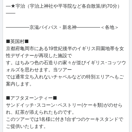
―★宇治（宇治上神社や平等院など各自散策/約70分）
――
―――――京滋バイパス・新名神―――――＜各地＞
■英国村■
京都府亀岡市にある19世紀後半のイギリス田園地帯を女
性デザイナーが再現した施設で
す。はちみつ色の石造りの家々が並びイギリス･コッツウ
ォルズを思わせます。当ツアー
では通常立ち入れないチャペルなどの特別エリアへもご
案内します。
■アフタヌーンティー■
サンドイッチ･スコーン･ペストリー(ケーキ類)がのせら
れ、紅茶が添えられたものです。
このツアーでは1名様に付き1台ずつのケーキスタンドで
ご提供いたします。