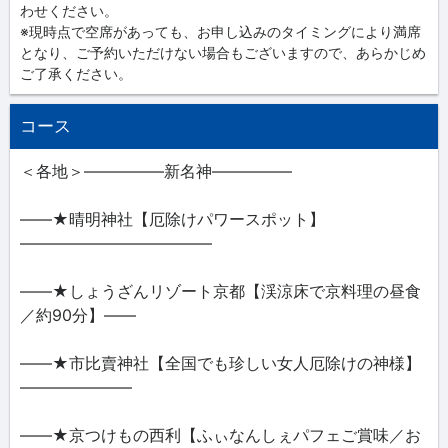
わせください。
※現時点で空席があっても、お申し込みのタイミングにより満席
となり、ご予約いただけない場合もございますので、あらかじめ
ご了承ください。
コース
＜各地＞―――――新名神―――――
――★晴明神社【厄除けパワースポット】
――――――――――――
――★しょうざんリゾート京都【渓涼床で京料理の昼食
／約90分】――
――★市比賣神社【全国でも珍しい女人厄除けの神様】
―――――――
――★京つけもの西利【ふぃなんしぇパフェご賞味／お