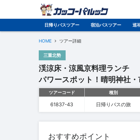
日帰りバスツアー
宿泊バスツアー
巡
HOME
ツアー詳細
三重北勢
渓涼床・涼風京料理ランチ
パワースポット！晴明神社・
ツアーコード
種別
61837-43
日帰りバスの旅
おすすめポイント