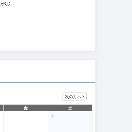
次の月へ
金
土
1