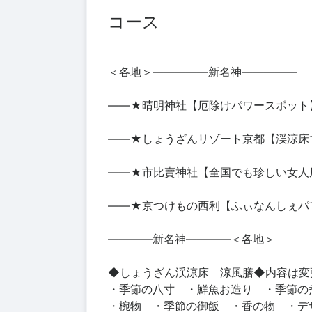
コース
＜各地＞―――――新名神―――――
――★晴明神社【厄除けパワースポット
――★しょうざんリゾート京都【渓涼床
――★市比賣神社【全国でも珍しい女人
――★京つけもの西利【ふぃなんしぇパ
――――新名神――――＜各地＞
◆しょうざん渓涼床 涼風膳◆内容は変
・季節の八寸 ・鮮魚お造り ・季節の
・椀物 ・季節の御飯 ・香の物 ・デ