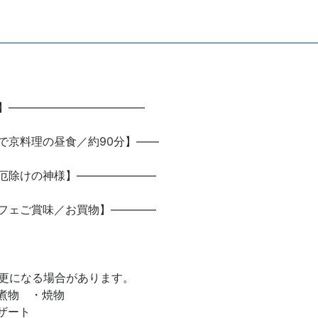
】――――――――――――
で京料理の昼食／約90分】――
厄除けの神様】―――――――
フェご賞味／お買物】――――
更になる場合があります。
煮物 ・焼物
ザート