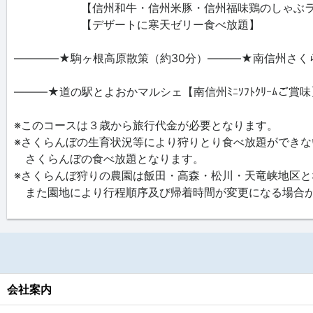
【信州和牛・信州米豚・信州福味鶏のしゃぶラ
【デザートに寒天ゼリー食べ放題】
――――★駒ヶ根高原散策（約30分）―――★南信州さく
―――★道の駅とよおかマルシェ【南信州ﾐﾆｿﾌﾄｸﾘｰﾑご
※このコースは３歳から旅行代金が必要となります。
※さくらんぼの生育状況等により狩りとり食べ放題ができな
さくらんぼの食べ放題となります。
※さくらんぼ狩りの農園は飯田・高森・松川・天竜峡地区と
また園地により行程順序及び帰着時間が変更になる場合
会社案内