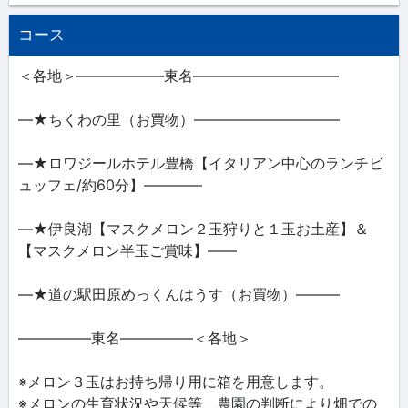
コース
＜各地＞――――――東名――――――――――
―★ちくわの里（お買物）――――――――――
―★ロワジールホテル豊橋【イタリアン中心のランチビ
ュッフェ/約60分】――――
―★伊良湖【マスクメロン２玉狩りと１玉お土産】＆
【マスクメロン半玉ご賞味】――
―★道の駅田原めっくんはうす（お買物）―――
―――――東名―――――＜各地＞
※メロン３玉はお持ち帰り用に箱を用意します。
※メロンの生育状況や天候等、農園の判断により畑での