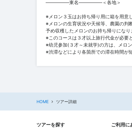
―――――東名―――――＜各地＞
※メロン３玉はお持ち帰り用に箱を用意
※メロンの生育状況や天候等、農園の判
予め収穫したメロンのお持ち帰りになり
※このコースは３才以上旅行代金が必要
※幼児参加(３才～未就学)の方は、メロ
※渋滞などにより各箇所での滞在時間が
HOME
ツアー詳細
ツアーを探す
ご利用に