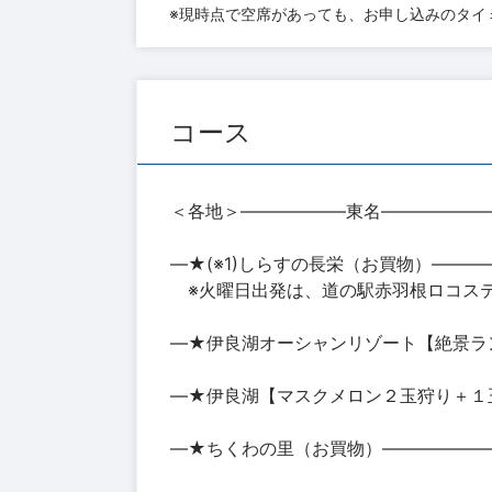
※現時点で空席があっても、お申し込みのタイ
コース
＜各地＞――――――東名――――――
―★(※1)しらすの長栄（お買物）――
※火曜日出発は、道の駅赤羽根ロコス
―★伊良湖オーシャンリゾート【絶景ラ
―★伊良湖【マスクメロン２玉狩り＋１
―★ちくわの里（お買物）――――――