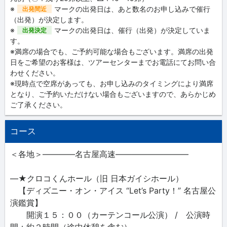
※
マークの出発日は、あと数名のお申し込みで催行
出発間近
（出発）が決定します。
※
マークの出発日は、催行（出発）が決定していま
出発決定
す。
※満席の場合でも、ご予約可能な場合もございます。満席の出発
日をご希望のお客様は、ツアーセンターまでお電話にてお問い合
わせください。
※現時点で空席があっても、お申し込みのタイミングにより満席
となり、ご予約いただけない場合もございますので、あらかじめ
ご了承ください。
コース
＜各地＞――――名古屋高速―――――――――
―★クロコくんホール（旧 日本ガイシホール）
【ディズニー・オン・アイス “Let’s Party！” 名古屋公
演鑑賞】
開演１５：００（カーテンコール公演） / 公演時
間：約２時間（途中休憩を含む）