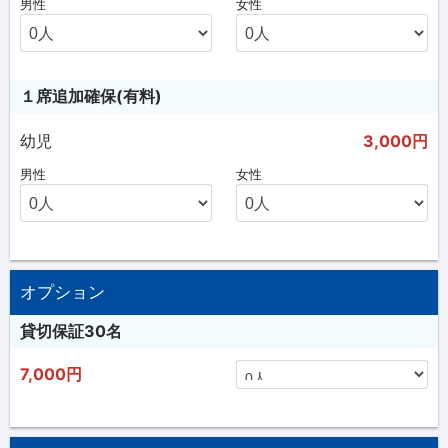
男性
女性
１席追加確保(有料)
幼児
3,000円
男性
女性
オプション
貸切保証30名
7,000円