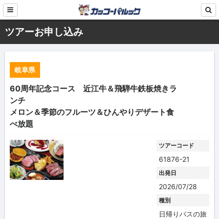
ツアーお申し込み
岐阜県
60周年記念コース 近江牛＆飛騨牛鉄板焼きラ
ンチ
メロン＆季節のフルーツ＆ひんやりデザート食
べ放題
ツアーコード
61876-21
出発日
2026/07/28
種別
日帰りバスの旅