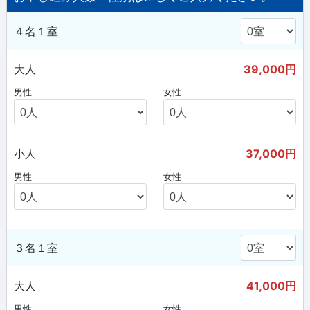
４名１室
大人
39,000円
男性
女性
小人
37,000円
男性
女性
３名１室
大人
41,000円
男性
女性