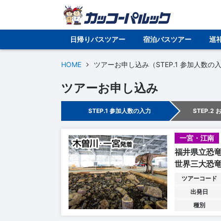
日帰りバスツアー
宿泊バスツアー
巡
HOME
ツアーお申し込み（STEP.1 参加人数の
ツアーお申し込み
STEP.1 参加人数の入力
STEP.2
一宮・江南
福井県立恐
世界三大恐
ツアーコード
出発日
種別