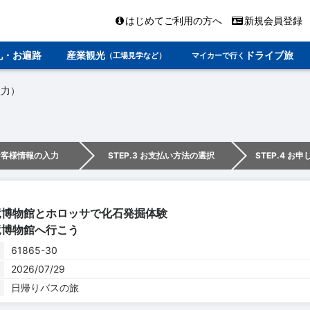
はじめてご利用の方へ
新規会員登録
礼・お遍路
産業観光
ドライブ旅
（工場見学など）
マイカーで行く
入力）
 お客様情報の入力
STEP.3 お支払い方法の選択
STEP.4 お
竜博物館とホロッサで化石発掘体験
竜博物館へ行こう
61865-30
2026/07/29
日帰りバスの旅