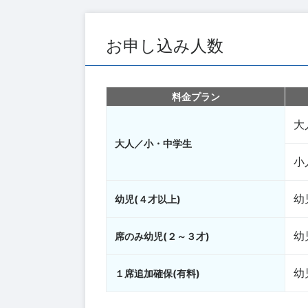
お申し込み人数
料金プラン
大
大人／小・中学生
小
幼
幼児(４才以上)
幼
席のみ幼児(２～３才)
幼
１席追加確保(有料)