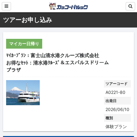
ツアーお申し込み
マイカー日帰り
ﾏｲｶｰﾌﾟﾗﾝ：富士山清水港クルーズ株式会社
お得なｾｯﾄ：清水港ｸﾙｰｽﾞ＆エスパルスドリーム
プラザ
ツアーコード
A0221-80
出発日
2026/06/10
種別
体験プラン