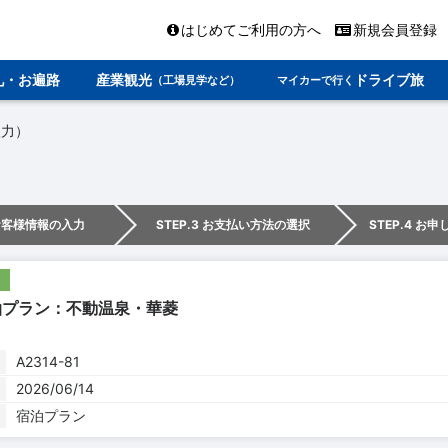
はじめてご利用の方へ
新規会員登録
礼・お遍路
産業観光
ドライブ旅
（工場見学など）
マイカーで行く
入力）
 お客様情報の入力
STEP.3 お支払い方法の選択
STEP.4 お
泊プラン：不動温泉・華菱
A2314-81
2026/06/14
宿泊プラン