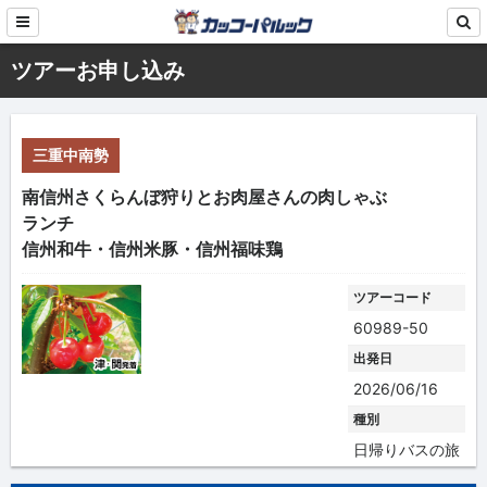
ツアーお申し込み
三重中南勢
南信州さくらんぼ狩りとお肉屋さんの肉しゃぶ
ランチ
信州和牛・信州米豚・信州福味鶏
ツアーコード
60989-50
出発日
2026/06/16
種別
日帰りバスの旅