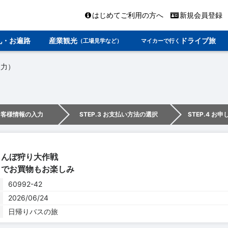
はじめてご利用の方へ
新規会員登録
礼・お遍路
産業観光
ドライブ旅
（工場見学など）
マイカーで行く
入力）
 お客様情報の入力
STEP.3 お支払い方法の選択
STEP.4 お
らんぼ狩り大作戦
トでお買物もお楽しみ
60992-42
2026/06/24
日帰りバスの旅