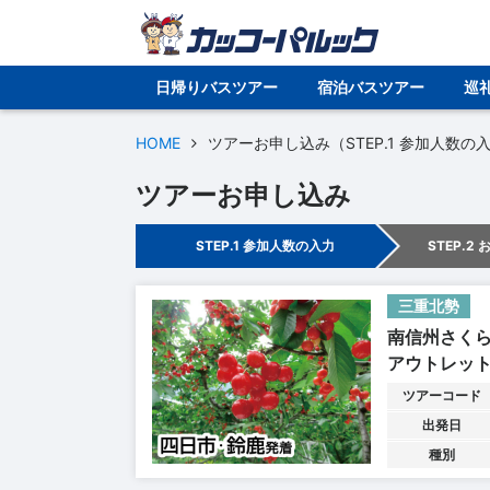
日帰りバスツアー
宿泊バスツアー
巡
HOME
ツアーお申し込み（STEP.1 参加人数の
ツアーお申し込み
STEP.1 参加人数の入力
STEP.2
三重北勢
南信州さく
アウトレッ
ツアーコード
出発日
種別