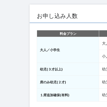
お申し込み人数
料金プラン
大
大人／小学生
小
幼
幼児(３才以上)
幼
席のみ幼児(２才)
幼
１席追加確保(有料)