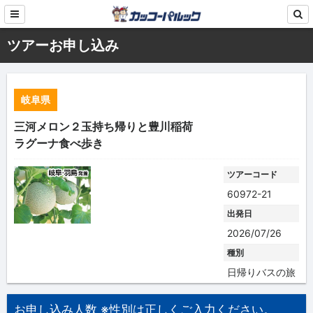
ツアーお申し込み
岐阜県
三河メロン２玉持ち帰りと豊川稲荷
ラグーナ食べ歩き
ツアーコード
60972-21
出発日
2026/07/26
種別
日帰りバスの旅
お申し込み人数 ※性別は正しくご入力ください。