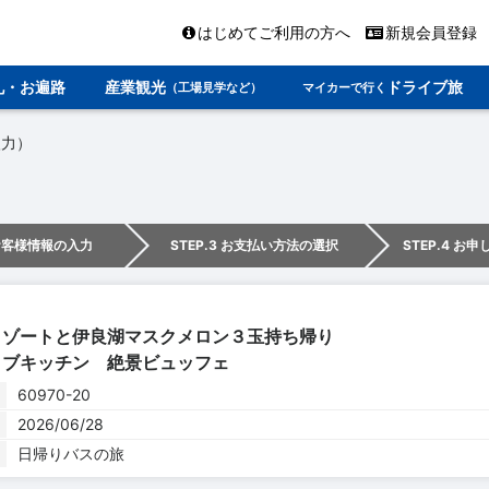
はじめてご利用の方へ
新規会員登録
礼・お遍路
産業観光
ドライブ旅
（工場見学など）
マイカーで行く
入力）
 お客様情報の入力
STEP.3 お支払い方法の選択
STEP.4 お
リゾートと伊良湖マスクメロン３玉持ち帰り
イブキッチン 絶景ビュッフェ
60970-20
2026/06/28
日帰りバスの旅