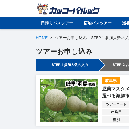
日帰りバスツアー
宿泊バスツアー
巡
HOME
ツアーお申し込み（STEP.1 参加人数の
ツアーお申し込み
STEP.1 参加人数の入力
STEP.2
岐阜県
渥美マスク
選べる海鮮
ツアーコード
出発日
種別