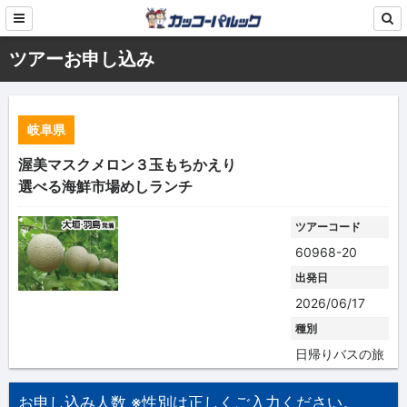
ツアーお申し込み
岐阜県
渥美マスクメロン３玉もちかえり
選べる海鮮市場めしランチ
ツアーコード
60968-20
出発日
2026/06/17
種別
日帰りバスの旅
お申し込み人数 ※性別は正しくご入力ください。