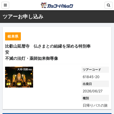
ツアーお申し込み
岐阜県
比叡山延暦寺 仏さまとの結縁を深める特別奉
安
不滅の法灯・薬師如来御尊像
ツアーコード
61845-20
出発日
2026/06/27
種別
日帰りバスの旅