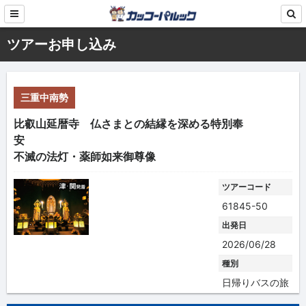
ツアーお申し込み
三重中南勢
比叡山延暦寺 仏さまとの結縁を深める特別奉
安
不滅の法灯・薬師如来御尊像
ツアーコード
61845-50
出発日
2026/06/28
種別
日帰りバスの旅