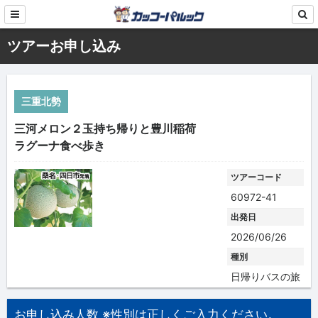
ツアーお申し込み
三重北勢
三河メロン２玉持ち帰りと豊川稲荷
ラグーナ食べ歩き
ツアーコード
60972-41
出発日
2026/06/26
種別
日帰りバスの旅
お申し込み人数 ※性別は正しくご入力ください。