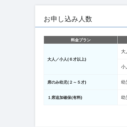
お申し込み人数
料金プラン
大
大人／小人(６才以上)
小
幼
席のみ幼児(２～５才)
幼
１席追加確保(有料)