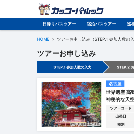
日帰りバスツアー
宿泊バスツアー
巡
HOME
ツアーお申し込み（STEP.1 参加人数の
ツアーお申し込み
STEP.1 参加人数の入力
STEP.2
名古屋
世界遺産 高
神秘的な天
ツアーコード
出発日
種別