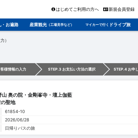
はじめてご利用の方へ
新規会員登録
礼・お遍路
産業観光
ドライブ旅
（工場見学など）
マイカーで行く
入力）
 お客様情報の入力
STEP.3 お支払い方法の選択
STEP.4 お
野山 奥の院・金剛峯寺・壇上伽藍
空の聖地
61854-10
2026/06/28
日帰りバスの旅