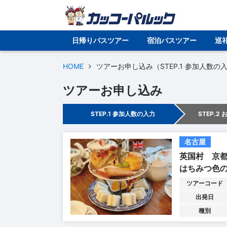
日帰りバスツアー
宿泊バスツアー
巡
HOME
ツアーお申し込み（STEP.1 参加人数の
ツアーお申し込み
STEP.1 参加人数の入力
STEP.2
名古屋
英国村 京
はちみつ色
ツアーコード
出発日
種別