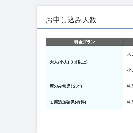
お申し込み人数
料金プラン
大
大人/小人(３才以上)
小
幼
席のみ幼児(２才)
幼
１席追加確保(有料)