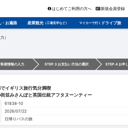
はじめてご利用の方へ
新規会員登録
礼・お遍路
産業観光
ドライブ旅
（工場見学など）
マイカーで行く
入力）
 お客様情報の入力
STEP.3 お支払い方法の選択
STEP.4 お
都でイギリス旅行気分満喫
の街並みさんぽと英国伝統アフタヌーンティー
61838-10
2026/07/22
日帰りバスの旅