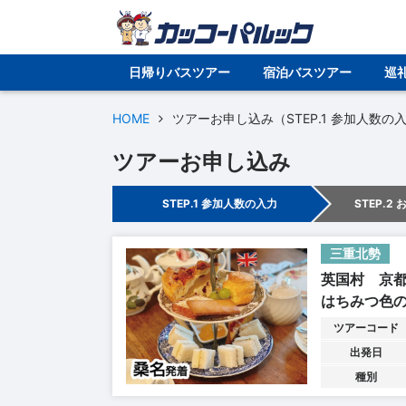
日帰りバスツアー
宿泊バスツアー
巡
HOME
ツアーお申し込み（STEP.1 参加人数の
ツアーお申し込み
STEP.1 参加人数の入力
STEP.2
三重北勢
英国村 京
はちみつ色
ツアーコード
出発日
種別