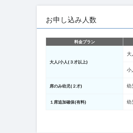
お申し込み人数
料金プラン
大
大人/小人(３才以上)
小
幼
席のみ幼児(２才)
幼
１席追加確保(有料)