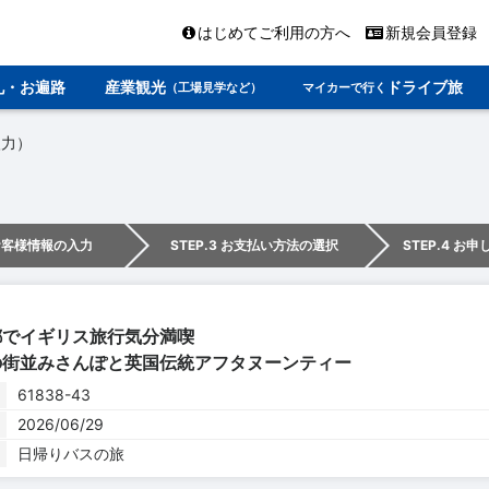
はじめてご利用の方へ
新規会員登録
礼・お遍路
産業観光
ドライブ旅
（工場見学など）
マイカーで行く
入力）
 お客様情報の入力
STEP.3 お支払い方法の選択
STEP.4 お
都でイギリス旅行気分満喫
の街並みさんぽと英国伝統アフタヌーンティー
61838-43
2026/06/29
日帰りバスの旅