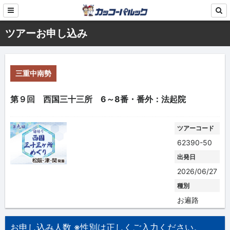
ツアーお申し込み
三重中南勢
第９回 西国三十三所 6～8番・番外：法起院
ツアーコード
62390-50
出発日
2026/06/27
種別
お遍路
お申し込み人数 ※性別は正しくご入力ください。