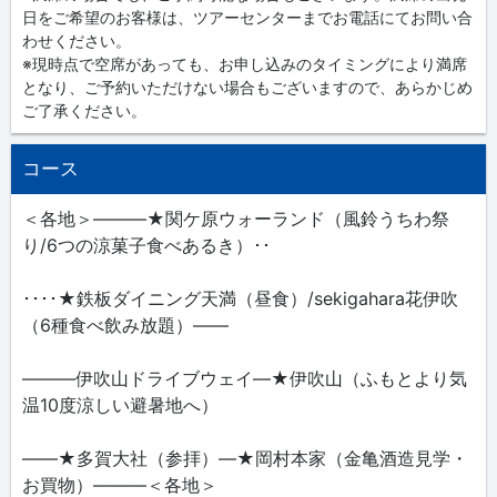
日をご希望のお客様は、ツアーセンターまでお電話にてお問い合
わせください。
※現時点で空席があっても、お申し込みのタイミングにより満席
となり、ご予約いただけない場合もございますので、あらかじめ
ご了承ください。
コース
＜各地＞―――★関ケ原ウォーランド（風鈴うちわ祭
り/6つの涼菓子食べあるき）･･
････★鉄板ダイニング天満（昼食）/sekigahara花伊吹
（6種食べ飲み放題）――
―――伊吹山ドライブウェイ―★伊吹山（ふもとより気
温10度涼しい避暑地へ）
――★多賀大社（参拝）―★岡村本家（金亀酒造見学・
お買物）―――＜各地＞