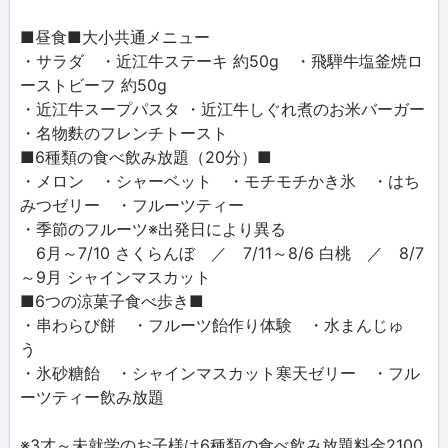
■昼食■大小共通メニュー
・サラダ ・近江牛ステーキ 約50g ・飛騨牛塩釜焼ロ
ーストビーフ 約50g
・近江牛スープパスタ ・近江牛しぐれ煮のお米バーガー
・名物麩のフレンチトースト
■6種類の食べ飲み放題（20分）■
・メロン ・シャーベット ・モチモチかき氷 ・はち
みつゼリー ・フルーツティー
・季節のフルーツ※出発日により異る
6月～7/10 さくらんぼ ／ 7/11～8/6 白桃 ／ 8/7
～9月 シャインマスカット
■6つの涼菓子食べ歩き■
・串わらび餅 ・フルーツ飴作り体験 ・水まんじゅ
う
・氷砂糖飴 ・シャインマスカット寒天ゼリー ・フル
ーツティー飲み放題
※3才～未就学のお子様は6種類の食べ飲み放題料金2100