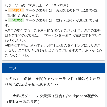
凡例（〇：残り20席以上、△：10～19席）
※
マークの出発日は、あと数名のお申し込みで催行
出発間近
（出発）が決定します。
※
マークの出発日は、催行（出発）が決定していま
出発決定
す。
※満席の場合でも、ご予約可能な場合もございます。満席の出発
日をご希望のお客様は、ツアーセンターまでお電話にてお問い合
わせください。
※現時点で空席があっても、お申し込みのタイミングにより満席
となり、ご予約いただけない場合もございますので、あらかじめ
ご了承ください。
コース
＜各地＞―名神―★関ケ原ウォーランド（風鈴うちわ祭
り/6つの涼菓子食べあるき）･･
････★鉄板ダイニング天満（昼食）/sekigahara花伊吹
（6種食べ飲み放題）――