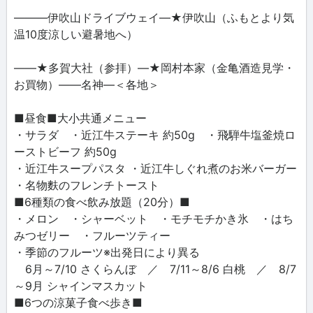
―――伊吹山ドライブウェイ―★伊吹山（ふもとより気
温10度涼しい避暑地へ）
――★多賀大社（参拝）―★岡村本家（金亀酒造見学・
お買物）――名神―＜各地＞
■昼食■大小共通メニュー
・サラダ ・近江牛ステーキ 約50g ・飛騨牛塩釜焼ロ
ーストビーフ 約50g
・近江牛スープパスタ ・近江牛しぐれ煮のお米バーガー
・名物麩のフレンチトースト
■6種類の食べ飲み放題（20分）■
・メロン ・シャーベット ・モチモチかき氷 ・はち
みつゼリー ・フルーツティー
・季節のフルーツ※出発日により異る
6月～7/10 さくらんぼ ／ 7/11～8/6 白桃 ／ 8/7
～9月 シャインマスカット
■6つの涼菓子食べ歩き■