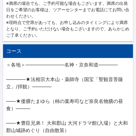
※満席の場合でも、ご予約可能な場合もございます。満席の出発
日をご希望のお客様は、ツアーセンターまでお電話にてお問い合
わせください。
※現時点で空席があっても、お申し込みのタイミングにより満席
となり、ご予約いただけない場合もございますので、あらかじめ
ご了承ください。
コース
＜各地＞――――――――名神・京奈和道――――
――――★法相宗大本山・薬師寺（国宝「聖観音菩薩
立」/拝観）――――
――★倭膳たまゆら（柿の葉寿司など奈良名物膳の昼
食）―――
――★豊臣兄弟！ 大和郡山 大河ドラマ館(入場）と大和
郡山城跡めぐり（自由散策）