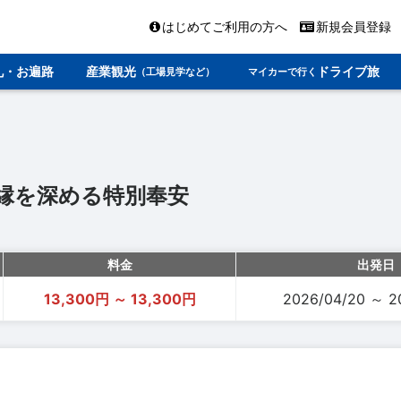
はじめてご利用の方へ
新規会員登録
礼・お遍路
産業観光
ドライブ旅
（工場見学など）
マイカーで行く
縁を深める特別奉安
料金
出発日
13,300円 ～ 13,300円
2026/04/20 ～ 2