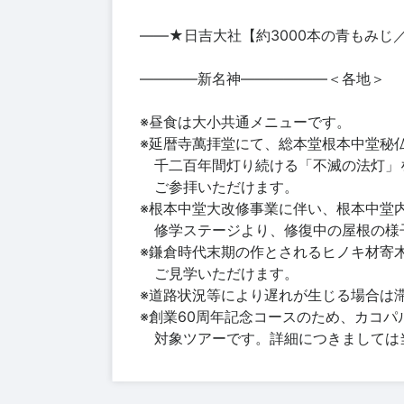
――★日吉大社【約3000本の青もみじ
――――新名神――――――＜各地＞
※昼食は大小共通メニューです。
※延暦寺萬拝堂にて、総本堂根本中堂秘
千二百年間灯り続ける「不滅の法灯」
ご参拝いただけます。
※根本中堂大改修事業に伴い、根本中堂
修学ステージより、修復中の屋根の様
※鎌倉時代末期の作とされるヒノキ材寄
ご見学いただけます。
※道路状況等により遅れが生じる場合は
※創業60周年記念コースのため、カコ
対象ツアーです。詳細につきましては