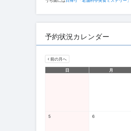
うら面には
日帰り「老舗料亭美食ミステリー」
予約状況カレンダー
前の月へ
日
月
5
6