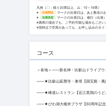
凡例（〇：残り20席以上、△：10～19席）
※
マークの出発日は、あと数名の
出発間近
※
マークの出発日は、催行（出発
出発決定
※満席の場合でも、ご予約可能な場合もござい
※現時点で空席があっても、お申し込みのタイ
コース
＜各地＞――新名神・比叡山ドライブウ
――★比叡山延暦寺・東塔【国宝殿・萬
――★峰道レストラン【近江黒鶏のうど
――★びわ湖大橋米プラザ【60周年記念