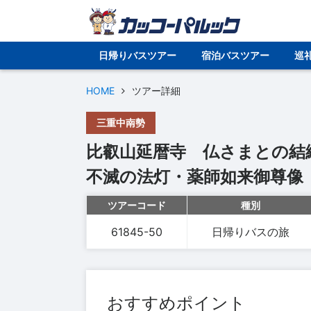
日帰りバスツアー
宿泊バスツアー
巡
HOME
ツアー詳細
三重中南勢
比叡山延暦寺 仏さまとの結
不滅の法灯・薬師如来御尊像
ツアーコード
種別
61845-50
日帰りバスの旅
おすすめポイント