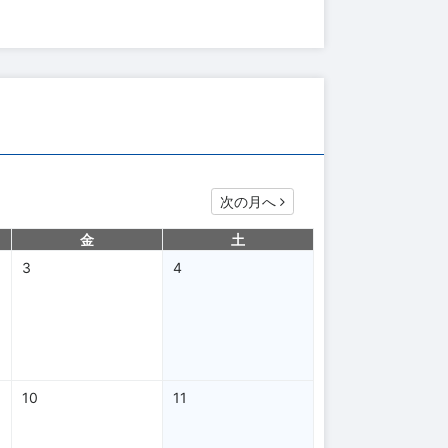
次の月へ
金
土
3
4
10
11