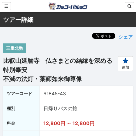
ツアー詳細
シェア
三重北勢
比叡山延暦寺 仏さまとの結縁を深める
追加
特別奉安
不滅の法灯・薬師如来御尊像
61845-43
ツアーコード
日帰りバスの旅
種別
12,800円 ～ 12,800円
料金