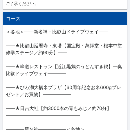
ご了承ください。
コース
＜各地＞――新名神・比叡山ドライブウェイ――
――★比叡山延暦寺・東塔【国宝殿・萬拝堂・根本中堂
修学ステージ／約90分】――
――★峰道レストラン【近江黒鶏のうどんすき鍋】―奥
比叡ドライブウェイ――――
――★びわ湖大橋米プラザ【60周年記念お米600gプレ
ゼント／お買物】――――――
――★日吉大社【約3000本の青もみじ／約70分】
――――――――――――――――
――――新名神――――――＜各地＞