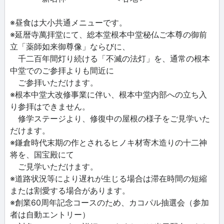
※昼食は大小共通メニューです。
※延暦寺萬拝堂にて、総本堂根本中堂秘仏ご本尊の御前
立「薬師如来御尊像」ならびに、
千二百年間灯り続ける「不滅の法灯」を、通常の根本
中堂でのご参拝よりも間近に
ご参拝いただけます。
※根本中堂大改修事業に伴い、根本中堂内部への立ち入
り参拝はできません。
修学ステージより、修復中の屋根の様子をご見学いた
だけます。
※鎌倉時代末期の作とされるヒノキ材寄木造りの十二神
将を、国宝殿にて
ご見学いただけます。
※道路状況等により遅れが生じる場合は滞在時間の短縮
または割愛する場合があります。
※創業60周年記念コースのため、カコパル抽選会（参加
者は自動エントリー）