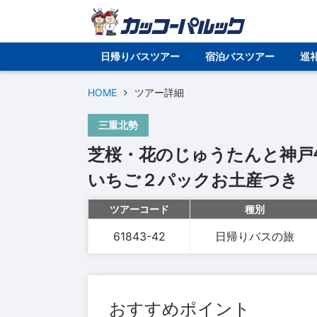
日帰りバスツアー
宿泊バスツアー
巡
HOME
ツアー詳細
三重北勢
芝桜・花のじゅうたんと神戸
いちご２パックお土産つき
ツアーコード
種別
61843-42
日帰りバスの旅
おすすめポイント