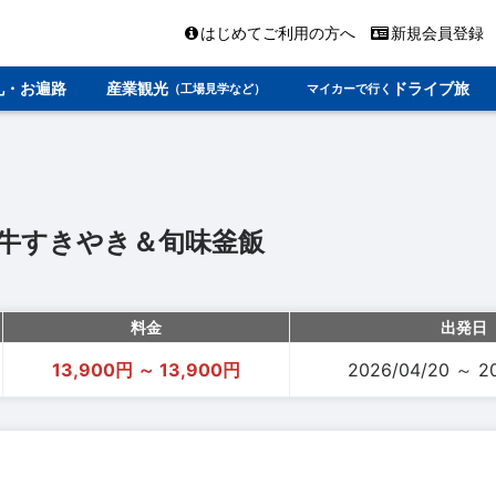
はじめてご利用の方へ
新規会員登録
礼・お遍路
産業観光
ドライブ旅
（工場見学など）
マイカーで行く
牛すきやき＆旬味釜飯
料金
出発日
13,900円 ～ 13,900円
2026/04/20 ～ 2