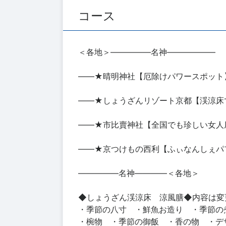
コース
＜各地＞―――――名神――――――
――★晴明神社【厄除けパワースポット
――★しょうざんリゾート京都【渓涼床
――★市比賣神社【全国でも珍しい女人
――★京つけもの西利【ふぃなんしぇパ
―――――名神――――＜各地＞
◆しょうざん渓涼床 涼風膳◆内容は変
・季節の八寸 ・鮮魚お造り ・季節の
・椀物 ・季節の御飯 ・香の物 ・デ