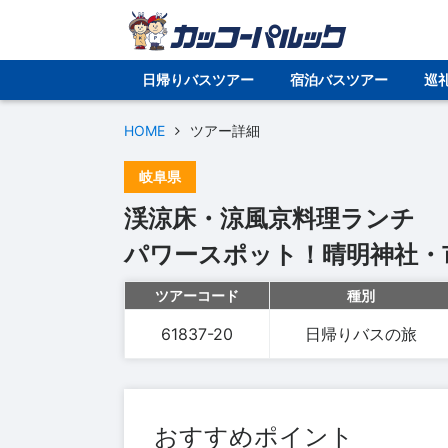
日帰りバスツアー
宿泊バスツアー
巡
HOME
ツアー詳細
岐阜県
渓涼床・涼風京料理ランチ
パワースポット！晴明神社・
ツアーコード
種別
61837-20
日帰りバスの旅
おすすめポイント