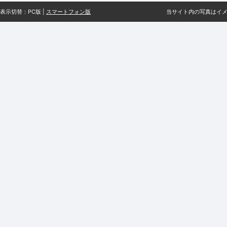
表示切替：PC版 |
スマートフォン版
当サイト内の写真はイ