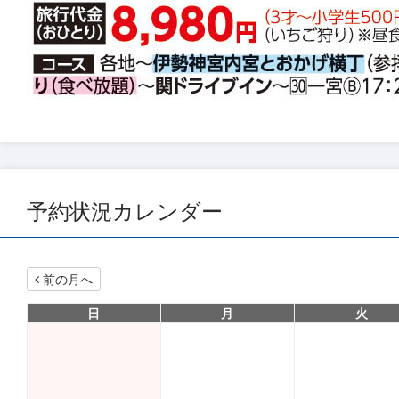
予約状況カレンダー
前の月へ
日
月
火