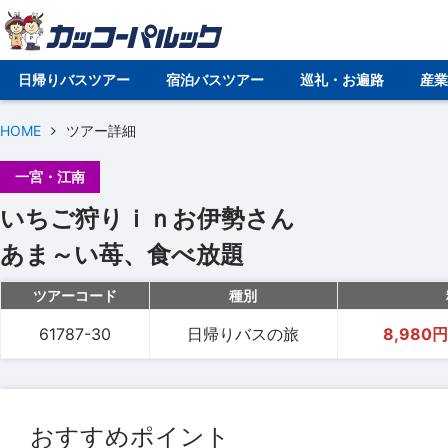
日帰りバスツアー
宿泊バスツアー
巡礼・お遍路
産
HOME
ツアー詳細
一宮・江南
いちご狩りｉｎお伊勢さん
あま～い苺、食べ放題
ツアーコード
種別
61787-30
日帰りバスの旅
8,980円
おすすめポイント